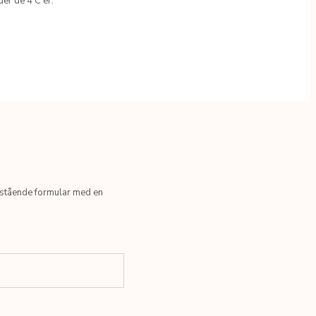
er de 4 C'er.
nstående formular med en