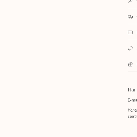
Har
E-ma
Kont
særl