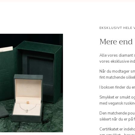
EKSKLUSIVT HELE 
Mere end
Alle vores diamant 
vores eksklusive in
Når du modtager sm
fint matchende silkeb
I boksen finder du e
Smykket er smukt og
med vegansk ruskin
Den matchende pouc
sikkert når du er på 
Certifikatet er inde