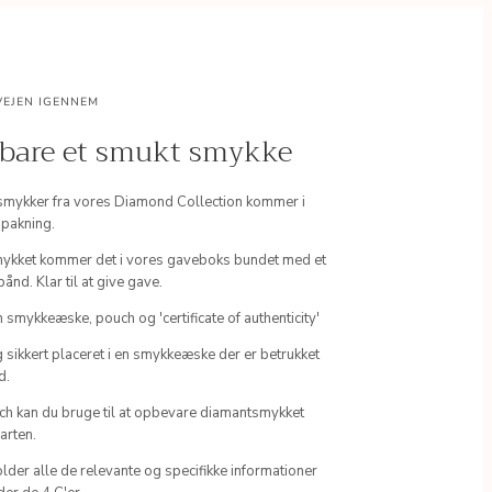
VEJEN IGENNEM
 bare et smukt smykke
smykker fra vores Diamond Collection kommer i
dpakning.
ykket kommer det i vores gaveboks bundet med et
ånd. Klar til at give gave.
n smykkeæske, pouch og 'certificate of authenticity'
 sikkert placeret i en smykkeæske der er betrukket
d.
h kan du bruge til at opbevare diamantsmykket
farten.
holder alle de relevante og specifikke informationer