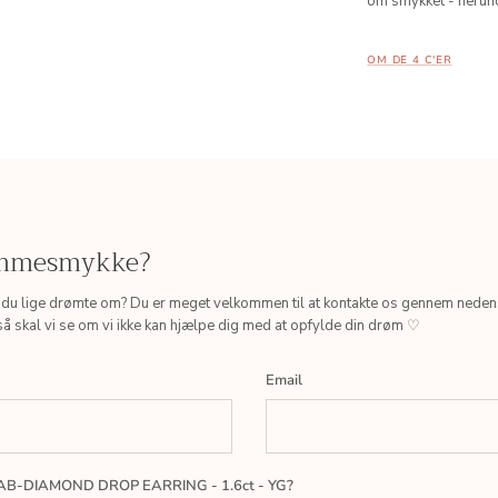
om smykket - herund
OM DE 4 C'ER
ømmesmykke?
 du lige drømte om? Du er meget velkommen til at kontakte os gennem nede
så skal vi se om vi ikke kan hjælpe dig med at opfylde din drøm ♡
Email
LAB-DIAMOND DROP EARRING - 1.6ct - YG?