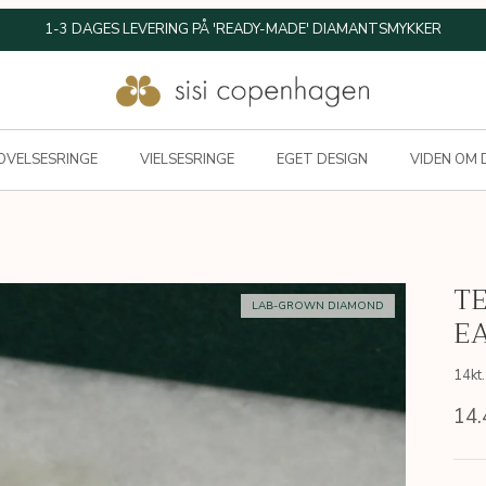
★★★★★ TRUSTPILOT |
+6.400 REVIEWS
OVELSESRINGE
VIELSESRINGE
EGET DESIGN
VIDEN OM
T
LAB-GROWN DIAMOND
EA
14kt.
14.