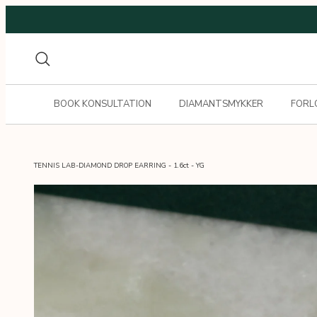
Gå
til
indhold
Søg
BOOK KONSULTATION
DIAMANTSMYKKER
FORL
TENNIS LAB-DIAMOND DROP EARRING - 1.6ct - YG