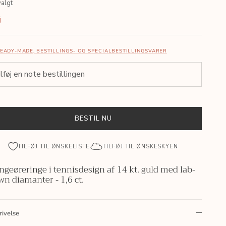
valgt
j
EADY-MADE, BESTILLINGS- OG SPECIALBESTILLINGSVARER
BESTIL NU
TILFØJ TIL ØNSKELISTE
TILFØJ TIL ØNSKESKYEN
geøreringe i tennisdesign af 14 kt. guld med lab-
wn diamanter - 1,6 ct.
rivelse