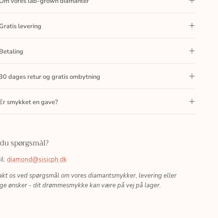
Om vores lab-grown diamanter
Gratis levering
Betaling
30 dages retur og gratis ombytning
Er smykket en gave?
 du spørgsmål?
il:
diamond@sisicph.dk
akt os ved spørgsmål om vores diamantsmykker, levering eller
ige ønsker - dit drømmesmykke kan være på vej på lager.