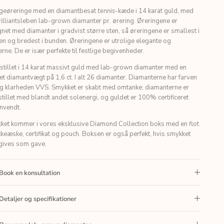
eøreringe med en diamantbesat
tennis
-kæde i 14 karat guld, med
illiantsleben lab-grown diamanter pr. ørering. Øreringene er
net med diamanter i gradvist større sten, så øreringene er smallest i
n og bredest i bunden. Øreringene er utrolige elegante og
ne. De er især perfekte til festlige begivenheder.
stillet i 14 karat massivt guld med lab-grown diamanter med en
t diamantvægt på 1,6 ct. I alt 26 diamanter. Diamanterne har farven
og klarheden VVS.
Smykket er skabt med omtanke; diamanterne er
tillet med blandt andet solenergi, og guldet er 100% certificeret
nvendt.
ket kommer i vores eksklusive Diamond Collection boks med en flot
eæske, certifikat og pouch. Boksen er også perfekt, hvis smykket
 gives som gave.
Book en konsultation
Detaljer og specifikationer