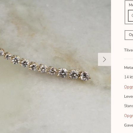
Me
Op
Tilv
Meta
14 kt
Opgr
Leve
Stand
Opgr
Gave