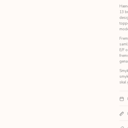
Hæng
13 br
desig
toppe
moder
Frem
samle
E/F 
frems
gena
Smyk
smykk
skal