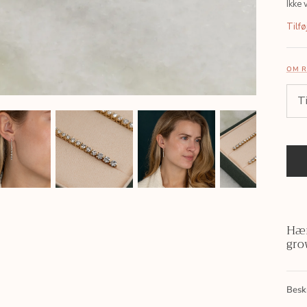
Ikke 
Tilfø
OM R
Hæn
gro
Besk