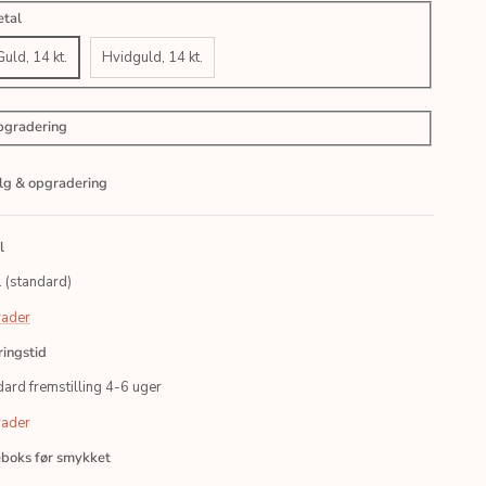
tal
Guld, 14 kt.
Hvidguld, 14 kt.
gradering
alg & opgradering
l
. (standard)
ader
ringstid
ard fremstilling 4-6 uger
ader
boks før smykket