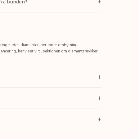
 fra bunden?
sringe uden diamanter, herunder ombytning,
iancering, henviser vi til sektionen om diamantsmykker