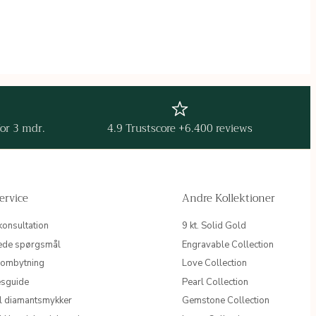
for 3 mdr.
4.9 Trustscore +6.400 reviews
ervice
Andre Kollektioner
konsultation
9 kt. Solid Gold
llede spørgsmål
Engravable Collection
 ombytning
Love Collection
esguide
Pearl Collection
il diamantsmykker
Gemstone Collection