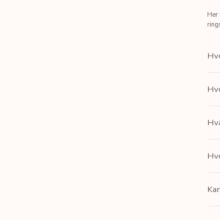
Her 
ring
Hvo
Hvo
Hva
Hvo
Kan