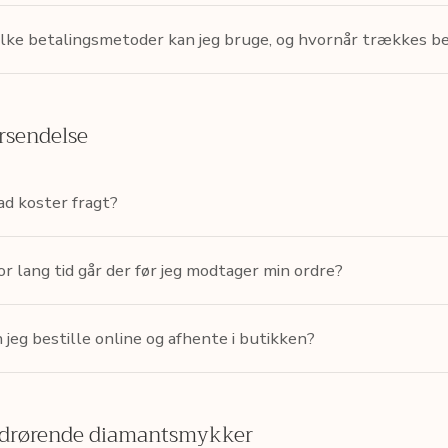
lke betalingsmetoder kan jeg bruge, og hvornår trækkes b
rsendelse
d koster fragt?
r lang tid går der før jeg modtager min ordre?
 jeg bestille online og afhente i butikken?
drørende diamantsmykker