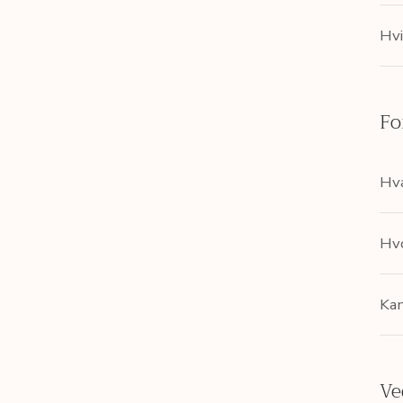
Hvi
Fo
Hva
Hvo
Kan
Ve