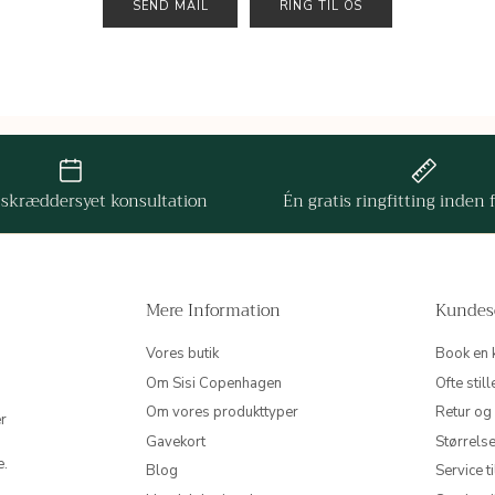
SEND MAIL
RING TIL OS
 skræddersyet konsultation
Én gratis ringfitting inden 
Mere Information
Kundes
Vores butik
Book en 
Om Sisi Copenhagen
Ofte sti
Om vores produkttyper
Retur og
er
Gavekort
Størrels
e.
Blog
Service t