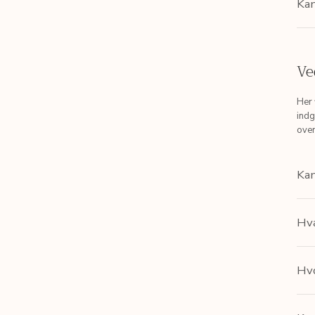
Kan
Ve
Her 
indg
oven
Kan
Hva
Hvo