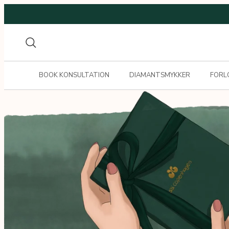
Gå
til
indhold
Søg
BOOK KONSULTATION
DIAMANTSMYKKER
FORL