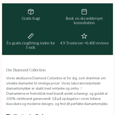
Gratis fragt
Book en skræddersyet
konsultation
Én gratis ringfitting inden for
4.9 Trustscore +6.400 reviews
3 mdr.
Om Diamond Collection
Vores eksklusive Diamond Collection er for dig, som drømmer om
smukke diamanter til rimelige priser. Vores laboratoriedyrkede
diamantsmykker er skabt med omtanke og omhu ♡
Diamanterne er fremstillet med blandt andet solenergi, og guldet er
100% certificeret genanvendt. Gå på opdagelse i vores tidløse
klassikere og moderne designs, og find dit perfekte diamantsmykke.