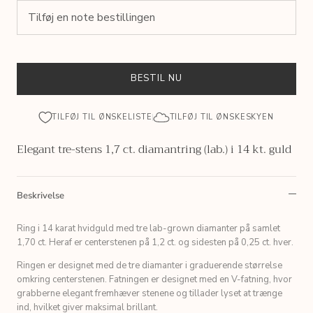
BESTIL NU
TILFØJ TIL ØNSKELISTE
TILFØJ TIL ØNSKESKYEN
Elegant tre-stens 1,7 ct. diamantring (lab.) i 14 kt. guld
Beskrivelse
Ring i 14 karat hvidguld med tre lab-grown diamanter på samlet
1,70 ct. Heraf er centerstenen på 1,2 ct. og sidesten på 0,25 ct. hver.
Ringen er designet med de tre diamanter i graduerende størrelse
omkring centerstenen. Fatningen er designet med en V-fatning, hvor
grabberne elegant fremhæver stenene og tillader lyset at trænge
ind, hvilket giver maksimal brillant.