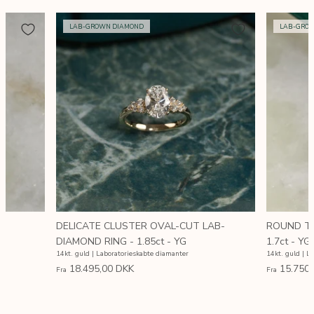
LAB-GROWN DIAMOND
LAB-GRO
DELICATE CLUSTER OVAL-CUT LAB-
ROUND TR
DIAMOND RING - 1.85ct - YG
1.7ct - YG
14kt. guld | Laboratorieskabte diamanter
14kt. guld | L
18.495,00 DKK
15.750
Fra
Fra