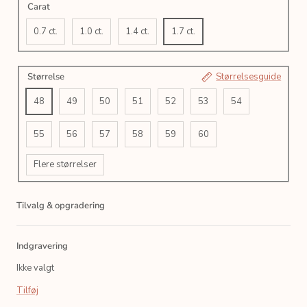
Carat
0.7 ct.
1.0 ct.
1.4 ct.
1.7 ct.
Størrelse
Størrelsesguide
48
49
50
51
52
53
54
55
56
57
58
59
60
Flere størrelser
Tilvalg & opgradering
Indgravering
Ikke valgt
Tilføj