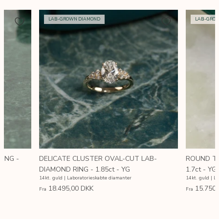
LAB-GROWN DIAMOND
LAB-GRO
ING -
DELICATE CLUSTER OVAL-CUT LAB-
ROUND TR
DIAMOND RING - 1.85ct - YG
1.7ct - YG
14kt. guld | Laboratorieskabte diamanter
14kt. guld | L
18.495,00 DKK
15.750
Fra
Fra