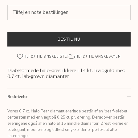
BESTIL NU
TILFØJ TIL ØNSKELISTE
TILFØJ TIL ØNSKESKYEN
Dråbeformede halo-ørestikkere i 14 kt. hvidguld med
0.7 ct. lab-grown diamanter
Beskrivelse
Vores 0,7 ct. Halo Pear diamant øreringe består af en 'pear'-slebet
centersten med en vægt på 0,25 ct. pr. ørering. Derudover består
øreringene også af en halo af 16 mindre diamanter. Ørestikkerne er
et elegant, modnerne og tidløst smykke, der er perfekt til alle
anledninger.