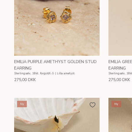
EMILIA PURPLE AMETHYST GOLDEN STUD
EMILIA GR
EARRING
EARRING
Sterlingsølv, 18kt. forgyldt ♺ | Lilla ametyst
Sterlingsølv, 18k
275,00 DKK
275,00 DKK
Ny
Ny