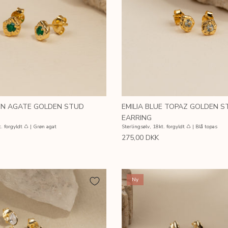
EEN AGATE GOLDEN STUD
EMILIA BLUE TOPAZ GOLDEN S
EARRING
t. forgyldt ♺ | Grøn agat
Sterlingsølv, 18kt. forgyldt ♺ | Blå topas
275,00 DKK
Ny