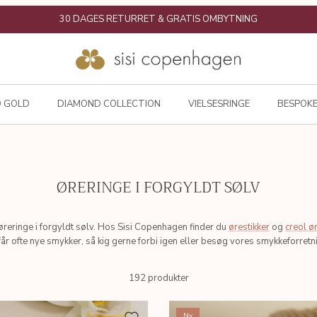
30 DAGES RETURRET & GRATIS OMBYTNING
D GOLD
DIAMOND COLLECTION
VIELSESRINGE
BESPOKE
ØRERINGE I FORGYLDT SØLV
øreringe i forgyldt sølv. Hos Sisi Copenhagen finder du
ørestikker
og
creol ø
 får ofte nye smykker, så kig gerne forbi igen eller besøg vores smykkeforret
192 produkter
Ny