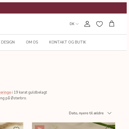
DK
Konto
Kurv
 DESIGN
OM OS
KONTAKT OG BUTIK
reringe
i 19 karat guldbelagt
ning på Østerbro.
Sortér
Dato, nyere til ældre
efter
Ny