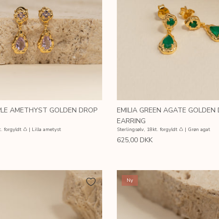
RPLE AMETHYST GOLDEN DROP
EMILIA GREEN AGATE GOLDEN
EARRING
. forgyldt ♺ | Lilla ametyst
Sterlingsølv, 18kt. forgyldt ♺ | Grøn agat
625,00 DKK
Ny