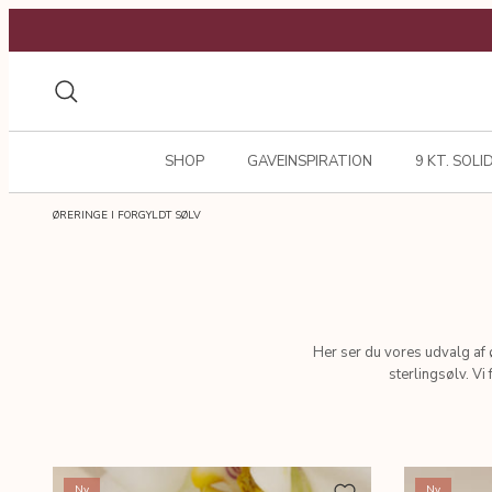
Gå
til
indhold
Søg
SHOP
GAVEINSPIRATION
9 KT. SOLI
ØRERINGE I FORGYLDT SØLV
Her ser du vores udvalg af 
sterlingsølv. Vi
Ny
Ny