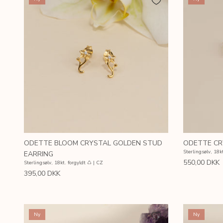
ODETTE BLOOM CRYSTAL GOLDEN STUD
ODETTE CR
Sterlingsølv, 18k
EARRING
550,00 DKK
Sterlingsølv, 18kt. forgyldt ♺ | CZ
395,00 DKK
Ny
Ny