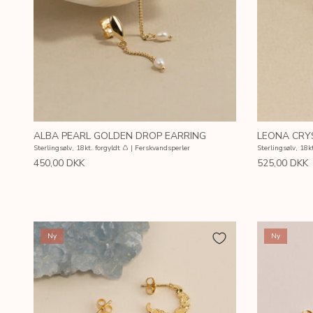
ALBA PEARL GOLDEN DROP EARRING
LEONA CRY
Sterlingsølv, 18kt. forgyldt ♺ | Ferskvandsperler
Sterlingsølv, 18k
450,00 DKK
525,00 DKK
Ny
Ny