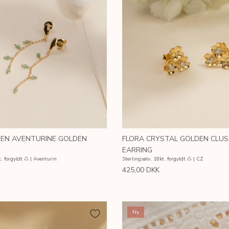
EEN AVENTURINE GOLDEN
FLORA CRYSTAL GOLDEN CLU
EARRING
t. forgyldt ♺ | Aventurin
Sterlingsølv, 18kt. forgyldt ♺ | CZ
425,00 DKK
Ny