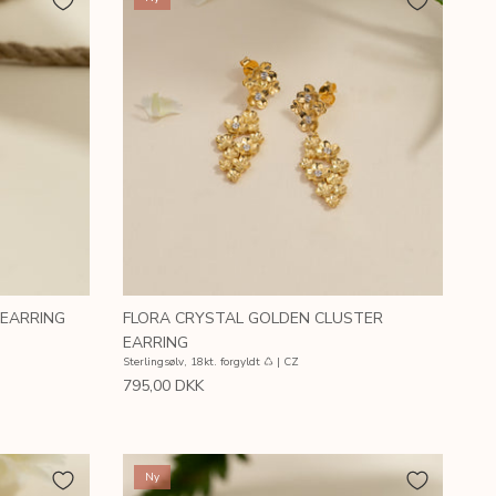
 EARRING
FLORA CRYSTAL GOLDEN CLUSTER
EARRING
Sterlingsølv, 18kt. forgyldt ♺ | CZ
795,00 DKK
Ny