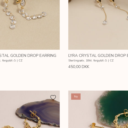
STAL GOLDEN DROP EARRING
LYRA CRYSTAL GOLDEN DROP 
t. forgyldt ♺ | CZ
Sterlingsølv, 18kt. forgyldt ♺ | CZ
450,00 DKK
Ny