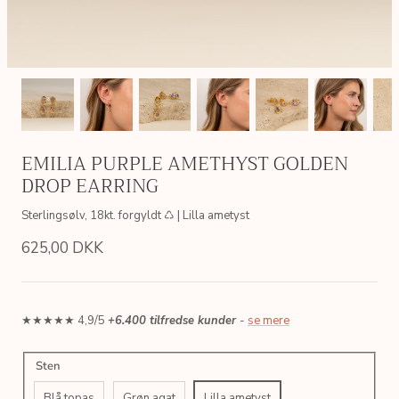
EMILIA PURPLE AMETHYST GOLDEN
DROP EARRING
Sterlingsølv, 18kt. forgyldt ♺ | Lilla ametyst
625,00 DKK
★★★★★ 4,9/5
+6.400 tilfredse kunder
-
se mere
AIN
SIMPLE LINK GOLDEN CHAIN
ERICA P
Sten
 ♺
Sterlingsølv, 18kt. forgyldt ♺
Sterlingsølv
200,00 DKK
495,00 
Fra
Blå topas
Grøn agat
Lilla ametyst