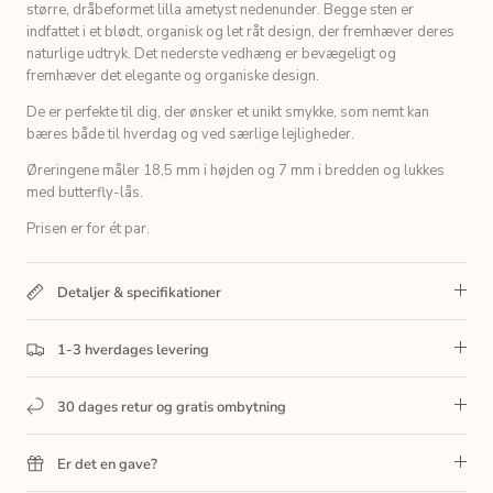
større, dråbeformet lilla ametyst nedenunder. Begge sten er
indfattet i et blødt, organisk og let råt design, der fremhæver deres
naturlige udtryk. Det nederste vedhæng er bevægeligt og
fremhæver det elegante og organiske design.
De er perfekte til dig, der ønsker et unikt smykke, som nemt kan
bæres både til hverdag og ved særlige lejligheder.
Øreringene måler 18,5 mm i højden og 7 mm i bredden og lukkes
med butterfly-lås.
Prisen er for ét par.
Detaljer & specifikationer
1-3 hverdages levering
30 dages retur og gratis ombytning
Er det en gave?