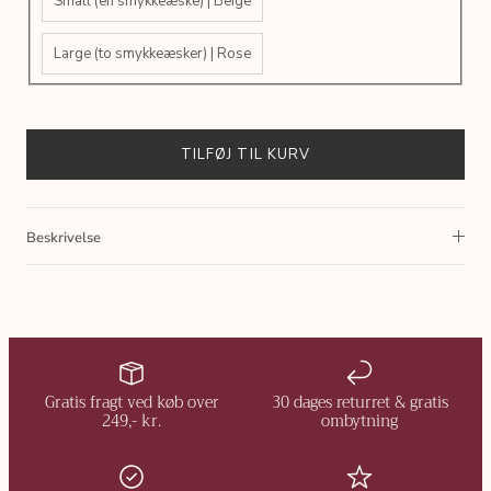
Small (en smykkeæske) | Beige
Large (to smykkeæsker) | Rose
TILFØJ TIL KURV
Beskrivelse
Gratis fragt ved køb over
30 dages returret & gratis
249,- kr.
ombytning