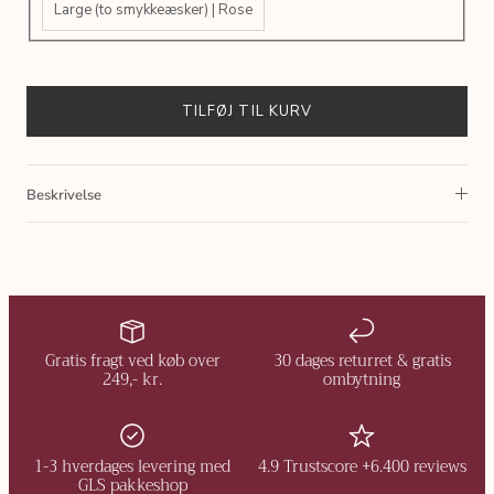
Large (to smykkeæsker) | Rose
TILFØJ TIL KURV
Beskrivelse
Gratis fragt ved køb over
30 dages returret & gratis
249,- kr.
ombytning
1-3 hverdages levering med
4.9 Trustscore +6.400 reviews
GLS pakkeshop