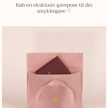
Køb en eksklusiv gavepose til din
smykkegave ♡