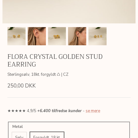
FLORA CRYSTAL GOLDEN STUD
EARRING
Sterlingsølv, 18kt. forgyldt ♺ | CZ
250,00 DKK
★★★★★ 4,9/5
+6.400 tilfredse kunder
-
se mere
AIN
SIMPLE LINK GOLDEN CHAIN
LETTER
Metal
 ♺
Sterlingsølv, 18kt. forgyldt ♺
Sterlingsølv
200,00 DKK
175,00 
Fra
Sølv
Forgyldt, 18 kt.