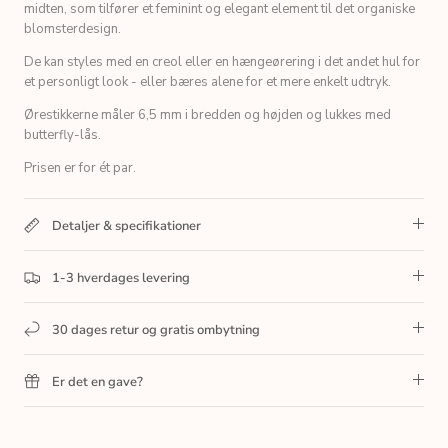
midten, som tilfører et feminint og elegant element til det organiske
blomsterdesign.
De kan styles med en creol eller en hængeørering i det andet hul for
et personligt look - eller bæres alene for et mere enkelt udtryk.
Ørestikkerne måler 6,5 mm i bredden og højden og lukkes med
butterfly-lås.
Prisen er for ét par.
Detaljer & specifikationer
1-3 hverdages levering
30 dages retur og gratis ombytning
Er det en gave?