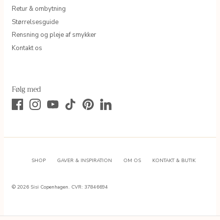
Retur & ombytning
Størrelsesguide
Rensning og pleje af smykker
Kontakt os
Følg med
SHOP
GAVER & INSPIRATION
OM OS
KONTAKT & BUTIK
© 2026
Sisi Copenhagen
.
CVR: 37846694
450,00 DKK
IRELIA PEARL GOLDEN EARRING