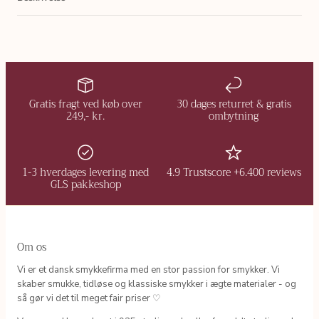
Gratis fragt ved køb over
30 dages returret & gratis
249,- kr.
ombytning
1-3 hverdages levering med
4.9 Trustscore +6.400 reviews
GLS pakkeshop
Om os
Vi er et dansk smykkefirma med en stor passion for smykker. Vi
skaber smukke, tidløse og klassiske smykker i ægte materialer - og
så gør vi det til meget fair priser ♡