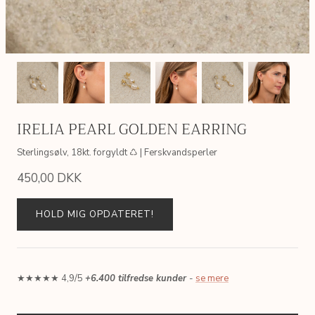
IRELIA PEARL GOLDEN EARRING
Sterlingsølv, 18kt. forgyldt ♺ | Ferskvandsperler
450,00 DKK
HOLD MIG OPDATERET!
★★★★★ 4,9/5
+6.400 tilfredse kunder
-
se mere
AIN
SIMPLE LINK GOLDEN CHAIN
ERICA P
 ♺
Sterlingsølv, 18kt. forgyldt ♺
Sterlingsølv
200,00 DKK
495,00 
Fra