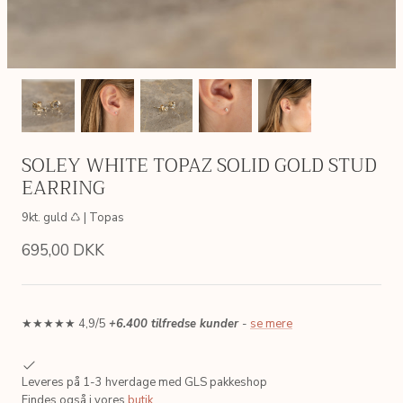
SOLEY WHITE TOPAZ SOLID GOLD STUD
EARRING
9kt. guld ♺ | Topas
695,00 DKK
★★★★★ 4,9/5
+6.400 tilfredse kunder
-
se mere
AIN
SIMPLE LINK GOLDEN CHAIN
ERICA P
 ♺
Sterlingsølv, 18kt. forgyldt ♺
Sterlingsølv
Leveres på 1-3 hverdage med GLS pakkeshop
200,00 DKK
495,00 
Fra
Findes også i vores
butik