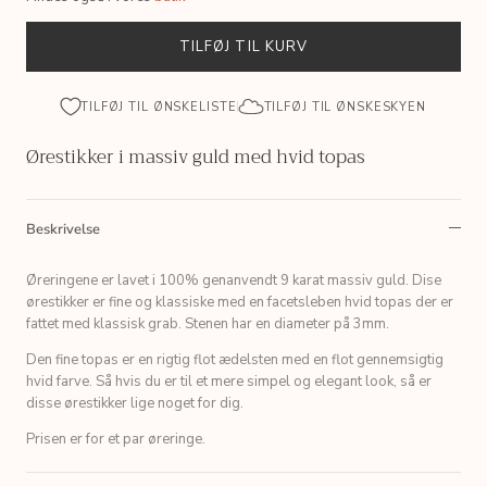
TILFØJ TIL KURV
TILFØJ TIL ØNSKELISTE
TILFØJ TIL ØNSKESKYEN
Ørestikker i massiv guld med hvid topas
Beskrivelse
Øreringene er lavet i 100% genanvendt 9 karat massiv guld. Dise
ørestikker er fine og klassiske med en facetsleben hvid topas der er
fattet med klassisk grab. Stenen har en diameter på 3mm.
Den fine topas er en rigtig flot ædelsten med en flot gennemsigtig
hvid farve. Så hvis du er til et mere simpel og elegant look, så er
disse ørestikker lige noget for dig.
Prisen er for et par øreringe.