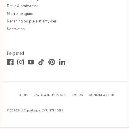
Retur & ombytning
Størrelsesguide
Rensning og pleje af smykker
Kontakt os
Følg med
SHOP
GAVER & INSPIRATION
OM OS
KONTAKT & BUTIK
© 2026
Sisi Copenhagen
.
CVR: 37846694
695,00 DKK
SOLEY WHITE TOPAZ SOLID GOLD STUD EARRING