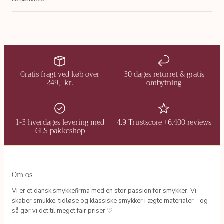
Gratis fragt ved køb over
30 dages returret & gratis
249,- kr.
ombytning
1-3 hverdages levering med
4.9 Trustscore +6.400 reviews
GLS pakkeshop
Om os
Vi er et dansk smykkefirma med en stor passion for smykker. Vi
skaber smukke, tidløse og klassiske smykker i ægte materialer - og
så gør vi det til meget fair priser ♡