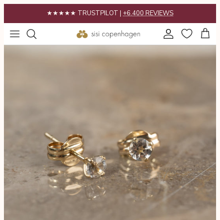
Gå
★★★★★ TRUSTPILOT |
+6.400 REVIEWS
til
indhold
POPULÆRT
Gaveguide
KATEGORIER
Gavekort
KOLLEKTIONER
INSPIRATION