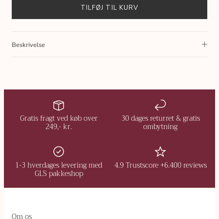
TILFØJ TIL KURV
Beskrivelse
Gratis fragt ved køb over
30 dages returret & gratis
249,- kr.
ombytning
1-3 hverdages levering med
4.9 Trustscore +6.400 reviews
GLS pakkeshop
Om os