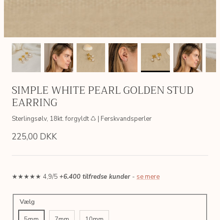
SIMPLE WHITE PEARL GOLDEN STUD
EARRING
Sterlingsølv, 18kt. forgyldt ♺ | Ferskvandsperler
225,00 DKK
★★★★★ 4,9/5
+6.400 tilfredse kunder
-
se mere
AIN
SIMPLE LINK GOLDEN CHAIN
LETTER
Vælg
 ♺
Sterlingsølv, 18kt. forgyldt ♺
Sterlingsølv
200,00 DKK
175,00 
Fra
5mm
7mm
10mm