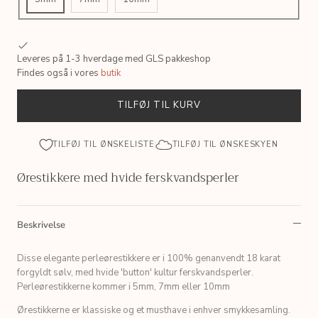
Leveres på 1-3 hverdage med GLS pakkeshop
Findes også i vores
butik
TILFØJ TIL KURV
TILFØJ TIL ØNSKELISTE
TILFØJ TIL ØNSKESKYEN
Ørestikkere med hvide ferskvandsperler
Beskrivelse
Disse elegante perleørestikkere er i 100% genanvendt 18 karat
forgyldt sølv, med hvide 'button' kultur ferskvandsperler.
Perleørestikkerne kommer i 5mm, 7mm eller 10mm
Ørestikkerne er klassiske og et musthave i enhver smykkesamling.