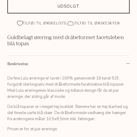
UDSOLGT
TILFØJ TIL ØNSKELISTE
TILFØJ TIL ØNSKESKYEN
Guldbelagt ørering med dråbeformet facetsleben
blå topas
Beskrivelse
De fine Lulu øreringe er lavet i 100% genanvendt 18 karat 925
forgyldt sterlingsølv med dråbeformede facetslebne blå topaser.
Med Lulu øreringenes klassiske og tidløse design får du et par
øreringe, der aldrig går af mode.
De blå topaser er i meget høj kvalitet. Stenene har en høj klarhed og
det fineste sarte blå skær. De dråbeformede vedhæng der hænger
fra ørekrogene måler 10,5x8,5mm inkl. fatningen.
Prisen er for et par øreringe.