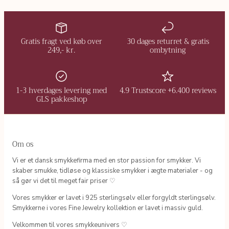
Gratis fragt ved køb over
30 dages returret & gratis
249,- kr.
ombytning
1-3 hverdages levering med
4.9 Trustscore +6.400 reviews
GLS pakkeshop
Om os
Vi er et dansk smykkefirma med en stor passion for smykker. Vi
skaber smukke, tidløse og klassiske smykker i ægte materialer - og
så gør vi det til meget fair priser ♡
Vores smykker er lavet i 925 sterlingsølv eller forgyldt sterlingsølv.
Smykkerne i vores Fine Jewelry kollektion er lavet i massiv guld.
Velkommen til vores smykkeunivers ♡