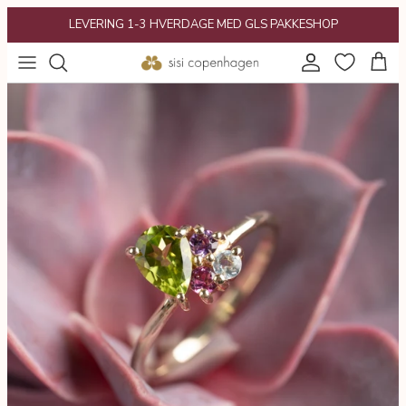
Gå
LEVERING 1-3 HVERDAGE MED GLS PAKKESHOP
til
indhold
POPULÆRT
Gaveguide
KATEGORIER
Gavekort
KOLLEKTIONER
INSPIRATION