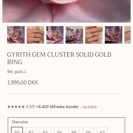
GYRITH GEM CLUSTER SOLID GOLD
RING
9kt. guld ♺
1.995,00 DKK
★★★★★ 4,9/5
+6.400 tilfredse kunder
-
se mere
AIN
SIMPLE LINK GOLDEN CHAIN
ERICA P
Størrelse
 ♺
Sterlingsølv, 18kt. forgyldt ♺
Sterlingsølv
200,00 DKK
495,00 
Fra
50
52
54
56
58
60
62