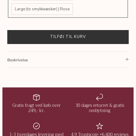
Large (to smykkeæsker) | Rose
TILFØJ TIL KURV
Beskrivelse
Gratis fragt ved køb over
30 dages returret & gratis
249,- kr.
ombytning
1-3 hverdages levering med
4.9 Trustscore +6.400 reviews