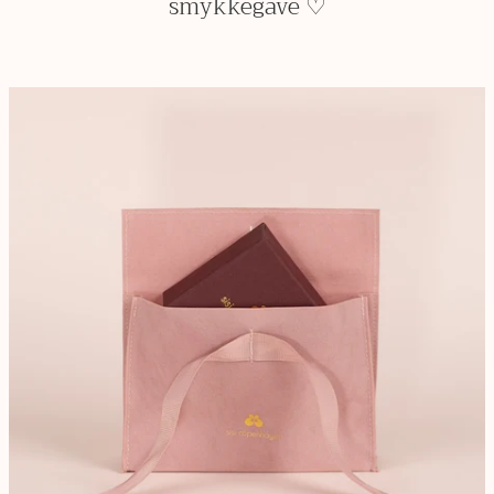
smykkegave ♡