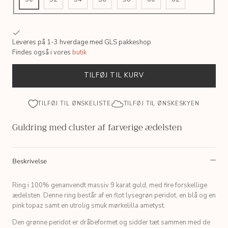
Leveres på 1-3 hverdage med GLS pakkeshop
Findes også i vores
butik
TILFØJ TIL KURV
TILFØJ TIL ØNSKELISTE
TILFØJ TIL ØNSKESKYEN
Guldring med cluster af farverige ædelsten
Beskrivelse
Ring i 100% genanvendt massiv 9 karat guld, med fire forskellige
ædelsten. Denne ring består af en flot lysegrøn peridot, en blå og en
pink topaz samt en utrolig smuk mørkelilla ametyst.
Den grønne peridot er dråbeformet og sidder tæt sammen med de