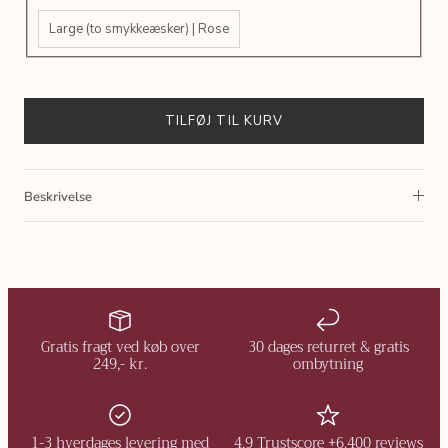
Large (to smykkeæsker) | Rose
TILFØJ TIL KURV
Beskrivelse
Gratis fragt ved køb over
30 dages returret & gratis
249,- kr.
ombytning
1-3 hverdages levering med
4.9 Trustscore +6.400 reviews