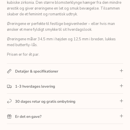
kubiske zirkonia. Den større blomsterklynge hænger fra den mindre
ørestik og giver øreringene en let og smuk bevægelse. Tilsammen
skaber de et feminint og romantisk udtryk.
Øreringene er perfekte til festlige begivenheder – eller hvis man
ønsker et mere fyldigt smykke til sit hverdagslook.
Øreringene måler 34,5 mm i højden og 12,5 mm i breden, lukkes
med butterfly-lås.
Prisen er for ét par.
Detaljer & specifikationer
1-3 hverdages levering
30 dages retur og gratis ombytning
Er det en gave?