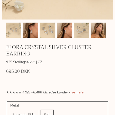
FLORA CRYSTAL SILVER CLUSTER
EARRING
925 Sterlingsølv ♺ | CZ
695,00 DKK
★★★★★ 4,9/5
+6.400 tilfredse kunder
-
se mere
AIN
SIMPLE LINK GOLDEN CHAIN
LETTER
Metal
 ♺
Sterlingsølv, 18kt. forgyldt ♺
Sterlingsølv
200,00 DKK
175,00 
Fra
Forgyldt, 18 kt.
Sølv