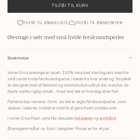
TILFØJ TIL KURV
TILFØJ TIL ØNSKELISTE
TILFØJ TIL ØNSKESKYEN
Øreringe i sølv med små hvide ferskvandsperler
Beskrivelse
Vores Erica øreringe er lavet i 100% recycled sterlingsølv med tre
små runde hvide ferskvandsperler i kæde fra hver ørekrog. Smykket
er designet med et feminint og minimalistisk udtryk der matcher de
fleste outfits rigtig smukt - hvad end det er hverdag eller fest.
Perlerne kan varierer i form, da det er ægte ferskvandperler, som
skabes i naturen, hvilket er med til at gøre hvert smykke unik.
I vores Erica Pearl serie fås desuden
halskæde
og
armbånd
.
Øreringene måler ca. 6cm i længden. Prisen er for et par.