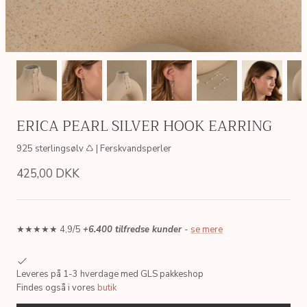
ERICA PEARL SILVER HOOK EARRING
925 sterlingsølv ♺ | Ferskvandsperler
425,00 DKK
★★★★★ 4,9/5
+6.400 tilfredse kunder
-
se mere
AIN
SIMPLE LINK GOLDEN CHAIN
ERICA P
Leveres på 1-3 hverdage med GLS pakkeshop
 ♺
Sterlingsølv, 18kt. forgyldt ♺
Sterlingsølv
Findes også i vores
butik
200,00 DKK
495,00 
Fra