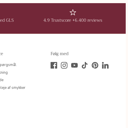
med GLS
4.9 Trustscore +6.400 reviews
ce
Følg med
 spørgsmål
tning
de
leje af smykker