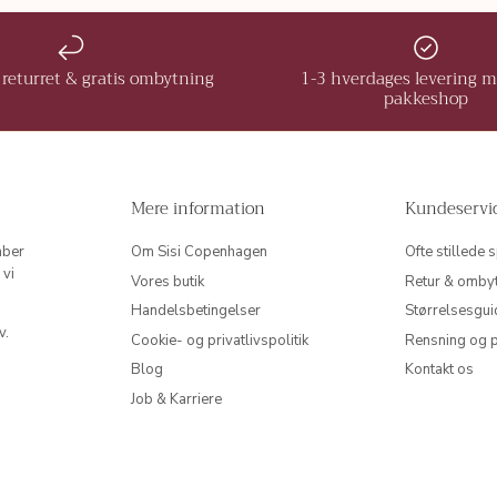
returret & gratis ombytning
1-3 hverdages levering 
pakkeshop
Mere information
Kundeservi
aber
Om Sisi Copenhagen
Ofte stillede
 vi
Vores butik
Retur & omby
Handelsbetingelser
Størrelsesgui
v.
Cookie- og privatlivspolitik
Rensning og p
Blog
Kontakt os
Job & Karriere