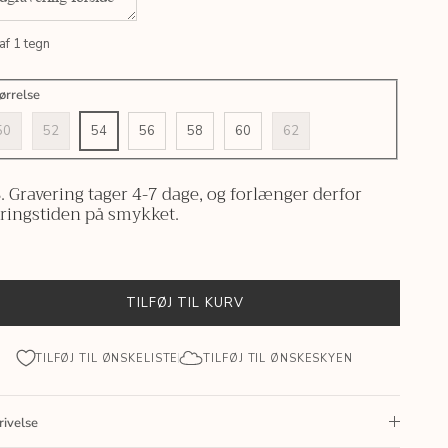
af
1
tegn
ørrelse
50
52
54
56
58
60
62
. Gravering tager 4-7 dage, og forlænger derfor
eringstiden på smykket.
TILFØJ TIL KURV
TILFØJ TIL ØNSKELISTE
TILFØJ TIL ØNSKESKYEN
rivelse