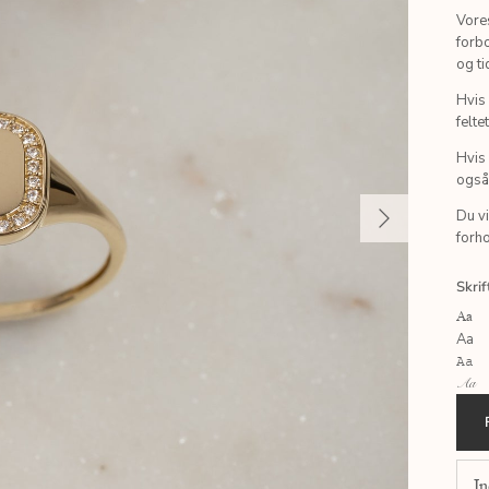
Vore
forbo
og ti
Hvis 
felte
Hvis 
også 
Du vi
forho
Skrif
Aa
Aa
Aa
Aa