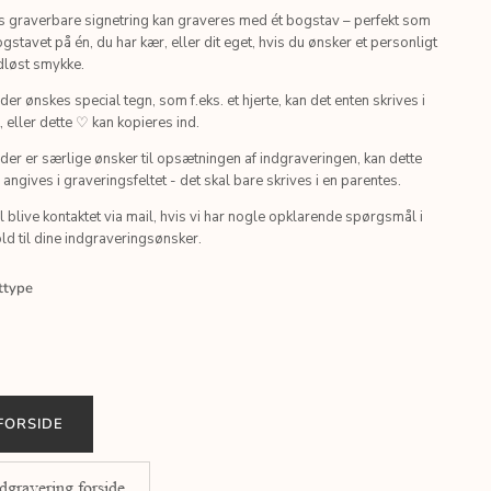
s graverbare signetring kan graveres med ét bogstav – perfekt som
gstavet på én, du har kær, eller dit eget, hvis du ønsker et personligt
dløst smykke.
der ønskes special tegn, som f.eks. et hjerte, kan det enten skrives i
t, eller dette ♡ kan kopieres ind.
der er særlige ønsker til opsætningen af indgraveringen, kan dette
angives i graveringsfeltet - det skal bare skrives i en parentes.
l blive kontaktet via mail, hvis vi har nogle opklarende spørgsmål i
ld til dine indgraveringsønsker.
ttype
FORSIDE