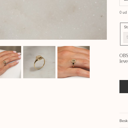
0
ud 
St
OBS
lev
Besk