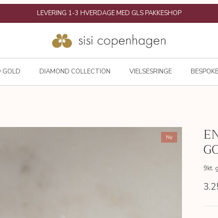
30 DAGES RETURRET & GRATIS OMBYTNING
D GOLD
DIAMOND COLLECTION
VIELSESRINGE
BESPOKE
EN
Ny
GO
9kt. 
3.2