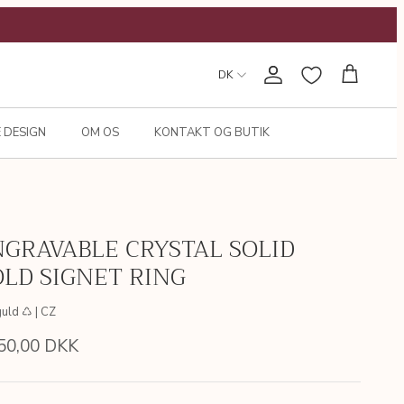
DK
Konto
Kurv
 DESIGN
OM OS
KONTAKT OG BUTIK
GRAVABLE CRYSTAL SOLID
LD SIGNET RING
guld ♺ | CZ
50,00 DKK