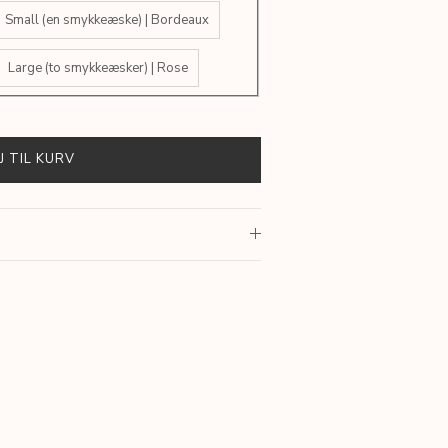
Small (en smykkeæske) | Bordeaux
Large (to smykkeæsker) | Rose
J TIL KURV