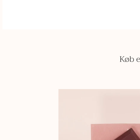
Køb e