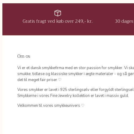
Gratis fragt ved køb over 249,- kr.
30 dages 
Om os
Vi er et dansk smykkefirma med en stor passion for smykker. Vi sk
smukke, tidløse og klassiske smykker i ægte materialer - og så gør
det til meget fair priser ♡
Vores smykker er lavet i 925 sterlingsølv eller forgyldt sterlingsøl
Smykkerne i vores Fine Jewelry kollektion er lavet i massiv guld.
Velkommen til vores smykkeunivers ♡