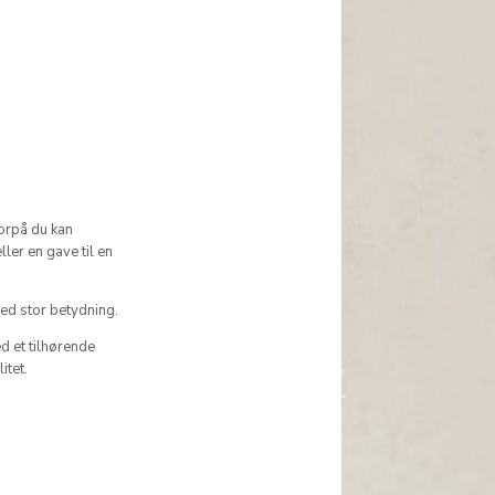
orpå du kan
ller en gave til en
 med stor betydning.
d et tilhørende
itet.