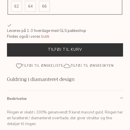
62
64
66
Leveres på 1-3 hverdage med GLS pakkeshop
Findes også i vores
butik
TILFØJ TIL KURV
TILFØJ TIL ØNSKELISTE
TILFØJ TIL ØNSKESKYEN
Guldring i diamanteret design
Beskrivelse
Ringen er skabt i 100% genanvendt 9 karat massivt guld. Ringen har
en facetteret / diamanteret overflade, der giver struktur og fine
detaljer til ringen.