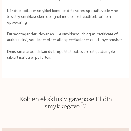
Når du modtager smykket kommer det i vores speciallavede Fine
Jewelry smykkeæsker, designet med et skuffeudtræk for nem
opbevaring.
Du modtager derudover en lille smykkepouch og et 'certificate of
authenticity', som indeholder alle specifikationer om dit nye smykke.
Dens smarte pouch kan du bruge til at opbevare dit guldsmykke
sikkert når du er på farten.
Køb en eksklusiv gavepose til din
smykkegave ♡