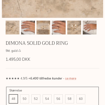
DIMONA SOLID GOLD RING
9kt. guld ♺
1.495,00 DKK
★★★★★ 4,9/5
+6.400 tilfredse kunder
-
se mere
Størrelse
AIN
SIMPLE LINK GOLDEN CHAIN
ERICA P
 ♺
Sterlingsølv, 18kt. forgyldt ♺
Sterlingsølv
48
50
52
54
56
58
60
200,00 DKK
495,00 
Fra