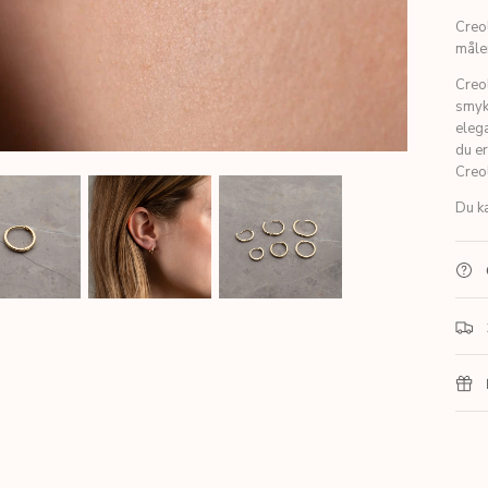
Creol
måler
Creol
smyk
elega
du er
Creo
Du ka