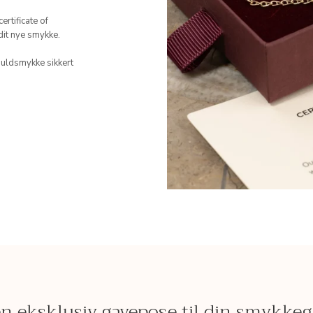
rtificate of
 dit nye smykke.
guldsmykke sikkert
n eksklusiv gavepose til din smykke