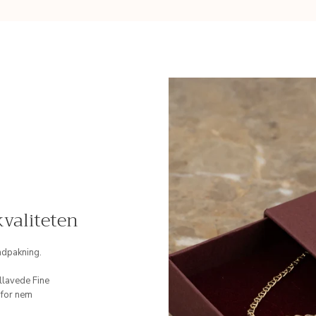
valiteten
ndpakning.
llavede Fine
 for nem