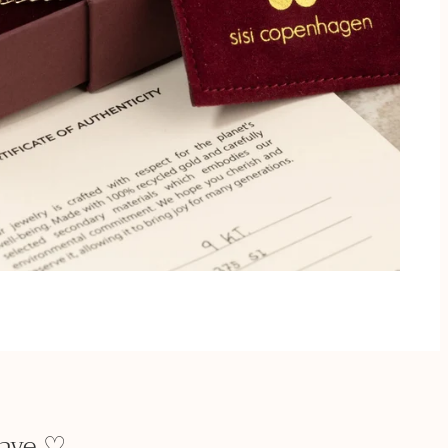
gave ♡