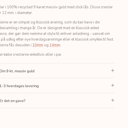
er i 100% recycled 9 karat massiv guld med click lås. Disse creoler
 12 mm. i diameter.
erne er en simpel og klassisk ørering, som du kan have i din
kesamling i mange år. De er designet med en klassisk enkel
nce, der gør dem nemme at style til enhver anledning - uanset om
 på udkig efter nye hverdagsøreringe eller et klassisk smykke til fest.
lerne fås desuden i
10mm
og
14mm
.
n købe creolerne enkeltvis eller i par.
Om 9 kt. massiv guld
1-3 hverdages levering
Er det en gave?