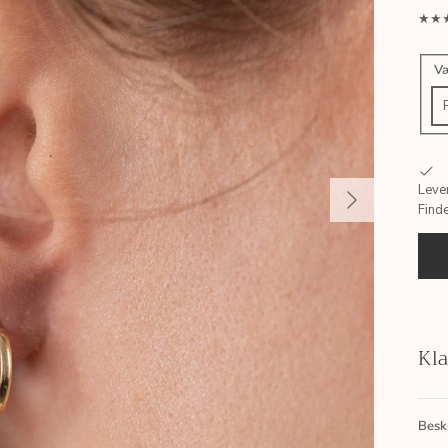
★★★
V
Leve
Find
Kla
Besk