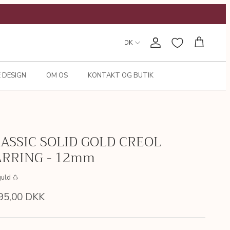
DK
Konto
Kurv
 DESIGN
OM OS
KONTAKT OG BUTIK
ASSIC SOLID GOLD CREOL
ARRING - 12mm
guld ♺
95,00 DKK