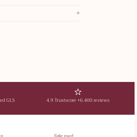
med GLS
4.9 Trustscore +6.400 reviews
ce
Følg med