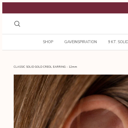
Gå
til
indhold
Søg
SHOP
GAVEINSPIRATION
9 KT. SOLI
CLASSIC SOLID GOLD CREOL EARRING - 12mm