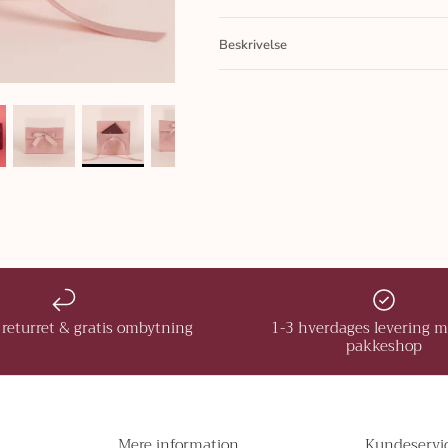
Beskrivelse
returret & gratis ombytning
1-3 hverdages levering 
pakkeshop
Mere information
Kundeservi