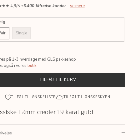
★★ 4,9/5
+6.400 tilfredse kunder
-
se mere
ælg
Pair
Single
res på 1-3 hverdage med GLS pakkeshop
es også i vores
butik
TILFØJ TIL KURV
TILFØJ TIL ØNSKELISTE
TILFØJ TIL ØNSKESKYEN
ssiske 12mm creoler i 9 karat guld
rivelse