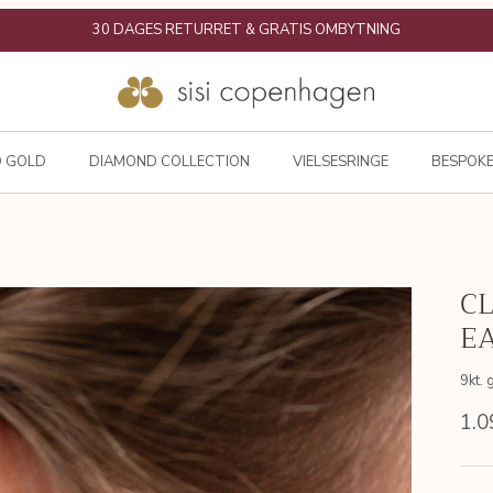
★★★★★ TRUSTPILOT |
+6.400 REVIEWS
D GOLD
DIAMOND COLLECTION
VIELSESRINGE
BESPOKE
CL
E
9kt. 
1.0