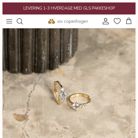
Gå
LEVERING 1-3 HVERDAGE MED GLS PAKKESHOP
til
indhold
POPULÆRT
Gaveguide
KATEGORIER
Gavekort
KOLLEKTIONER
INSPIRATION