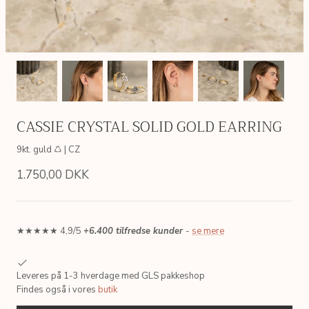
CASSIE CRYSTAL SOLID GOLD EARRING
9kt. guld ♺ | CZ
1.750,00 DKK
★★★★★ 4,9/5
+6.400 tilfredse kunder
-
se mere
AIN
SIMPLE LINK GOLDEN CHAIN
ERICA P
Leveres på 1-3 hverdage med GLS pakkeshop
 ♺
Sterlingsølv, 18kt. forgyldt ♺
Sterlingsølv
Findes også i vores
butik
200,00 DKK
495,00 
Fra