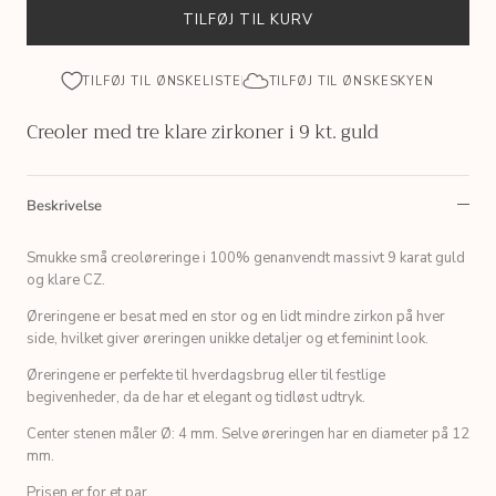
TILFØJ TIL KURV
TILFØJ TIL ØNSKELISTE
TILFØJ TIL ØNSKESKYEN
Creoler med tre klare zirkoner i 9 kt. guld
Beskrivelse
Smukke små creoløreringe i 100% genanvendt massivt 9 karat guld
og klare CZ.
Øreringene er besat med en stor og en lidt mindre zirkon på hver
side, hvilket giver øreringen unikke detaljer og et feminint look.
Øreringene er perfekte til hverdagsbrug eller til festlige
begivenheder, da de har et elegant og tidløst udtryk.
Center stenen måler Ø: 4 mm. Selve øreringen har en diameter på 12
mm.
Prisen er for et par.