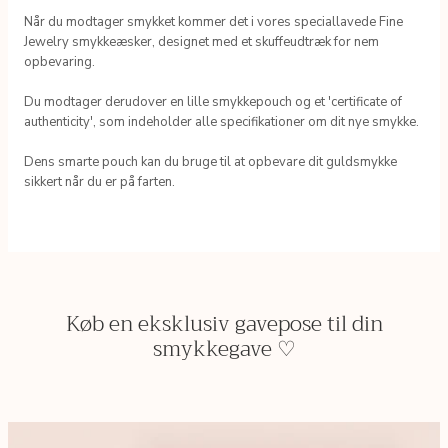
Når du modtager smykket kommer det i vores speciallavede Fine
Jewelry smykkeæsker, designet med et skuffeudtræk for nem
opbevaring.
Du modtager derudover en lille smykkepouch og et 'certificate of
authenticity', som indeholder alle specifikationer om dit nye smykke.
Dens smarte pouch kan du bruge til at opbevare dit guldsmykke
sikkert når du er på farten.
Køb en eksklusiv gavepose til din
smykkegave ♡