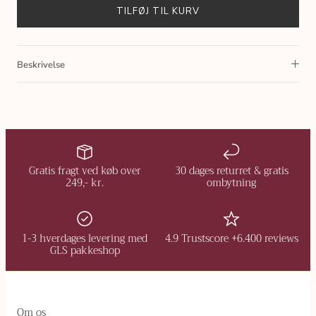
TILFØJ TIL KURV
Beskrivelse
Gratis fragt ved køb over
30 dages returret & gratis
249,- kr.
ombytning
1-3 hverdages levering med
4.9 Trustscore +6.400 reviews
GLS pakkeshop
Om os