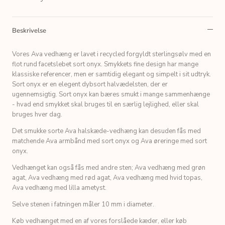
Beskrivelse
Vores Ava vedhæng er lavet i recycled forgyldt sterlingsølv med en
flot rund facetslebet sort onyx. Smykkets fine design har mange
klassiske referencer, men er samtidig elegant og simpelt i sit udtryk.
Sort onyx er en elegent dybsort halvædelsten, der er
ugennemsigtig. Sort onyx kan bæres smukt i mange sammenhænge
- hvad end smykket skal bruges til en særlig lejlighed, eller skal
bruges hver dag.
Det smukke sorte Ava halskæde-vedhæng kan desuden fås med
matchende Ava armbånd med sort onyx og Ava øreringe med sort
onyx.
Vedhænget kan også fås med andre sten; Ava vedhæng med grøn
agat, Ava vedhæng med rød agat, Ava vedhæng med hvid topas,
Ava vedhæng med lilla ametyst.
Selve stenen i fatningen måler 10 mm i diameter.
Køb vedhænget med en af vores forslåede kæder, eller køb