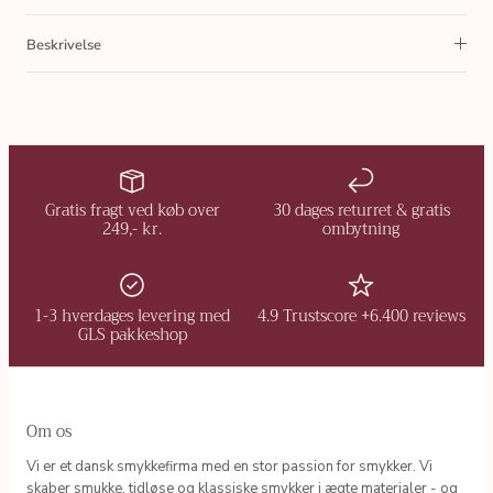
Beskrivelse
Gratis fragt ved køb over
30 dages returret & gratis
249,- kr.
ombytning
1-3 hverdages levering med
4.9 Trustscore +6.400 reviews
GLS pakkeshop
Om os
Vi er et dansk smykkefirma med en stor passion for smykker. Vi
skaber smukke, tidløse og klassiske smykker i ægte materialer - og