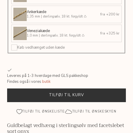
Ankerkæde
fra +200 kr
1,35 mm | sterlingsølv, 18 kt. forgyldt ♺
Veneziakæde
fra +325 kr
1,0 mm | sterlingsølv, 18 kt. forgyldt ♺
Køb vedhænget uden kæde
Leveres på 1-3 hverdage med GLS pakkeshop
Findes også i vores
butik
TILFØJ TIL KURV
TILFØJ TIL ØNSKELISTE
TILFØJ TIL ØNSKESKYEN
Guldbelagt vedhæng i sterlingsølv med facetslebet
sort onyx