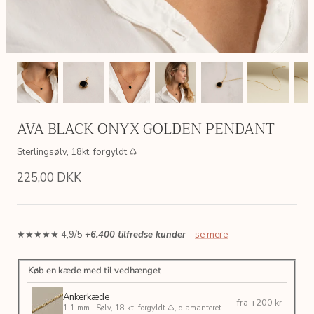
AVA BLACK ONYX GOLDEN PENDANT
Sterlingsølv, 18kt. forgyldt ♺
225,00 DKK
★★★★★ 4,9/5
+6.400 tilfredse kunder
-
se mere
Køb en kæde med til vedhænget
AIN
SIMPLE LINK GOLDEN CHAIN
LETTER
 ♺
Sterlingsølv, 18kt. forgyldt ♺
Sterlingsølv
Ankerkæde
fra +200 kr
200,00 DKK
175,00 
Fra
1,1 mm | Sølv, 18 kt. forgyldt ♺, diamanteret