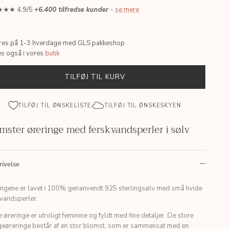
★★ 4,9/5
+6.400 tilfredse kunder
-
se mere
res på 1-3 hverdage med GLS pakkeshop
es også i vores
butik
TILFØJ TIL KURV
TILFØJ TIL ØNSKELISTE
TILFØJ TIL ØNSKESKYEN
mster øreringe med ferskvandsperler i sølv
rivelse
ingene er lavet i 100% genanvendt 925 sterlingsølv med små hvide
kvandsperler.
 øreringe er utroligt feminine og fyldt med fine detaljer. De store
eøreringe består af en stor blomst, som er sammensat med en