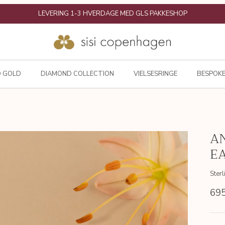
30 DAGES RETURRET & GRATIS OMBYTNING
D GOLD
DIAMOND COLLECTION
VIELSESRINGE
BESPOKE
A
E
Ster
69