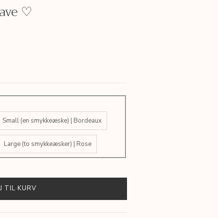
gave ♡
Small (en smykkeæske) | Bordeaux
Large (to smykkeæsker) | Rose
J TIL KURV