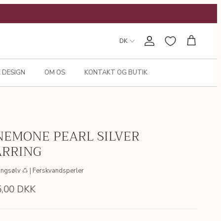
DK
Konto
Kurv
 DESIGN
OM OS
KONTAKT OG BUTIK
NEMONE PEARL SILVER
ARRING
lingsølv ♺ | Ferskvandsperler
5,00 DKK