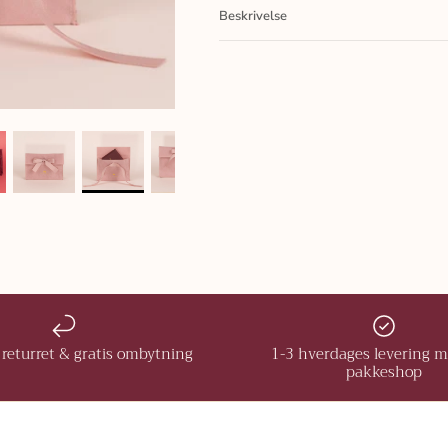
Beskrivelse
returret & gratis ombytning
1-3 hverdages levering 
pakkeshop