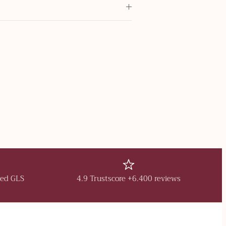
med GLS
4.9 Trustscore +6.400 reviews