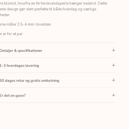
e blomst, hvorfra en fin ferskvandsperle hænger nederst. Dette
ante design gør dem perfekte til både hverdag og særlige
gheder.
erne måler 3,5-4 mm i bredden.
n er for et par.
Detaljer & specifikationer
1-3 hverdages levering
30 dages retur og gratis ombytning
Er det en gave?