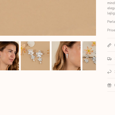
mindr
eleg
lejli
Perl
Prise