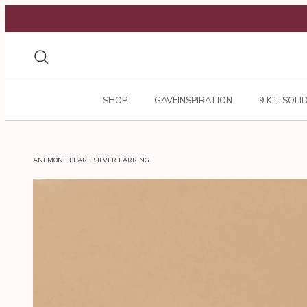
Gå
til
indhold
Søg
SHOP
GAVEINSPIRATION
9 KT. SOLI
ANEMONE PEARL SILVER EARRING