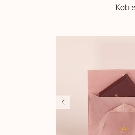
Køb e