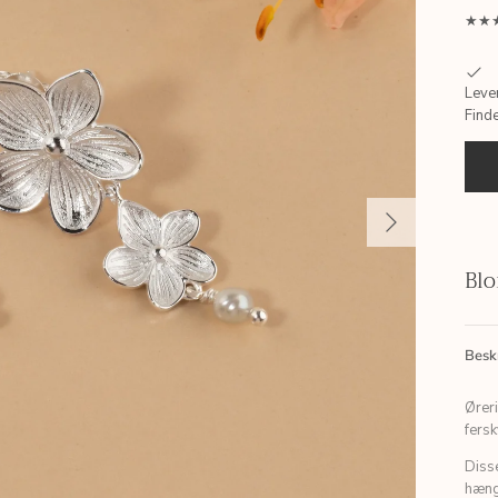
★★★
Leve
Find
Blo
Besk
Ører
fers
Disse
hæng