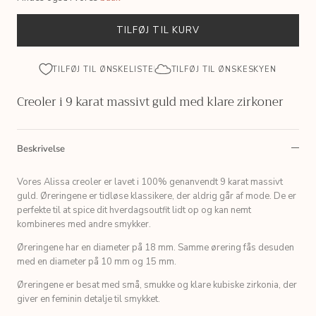
TILFØJ TIL KURV
TILFØJ TIL ØNSKELISTE
TILFØJ TIL ØNSKESKYEN
Creoler i 9 karat massivt guld med klare zirkoner
Beskrivelse
Vores Alissa creoler er lavet i 100% genanvendt 9 karat massivt
guld. Øreringene er tidløse klassikere, der aldrig går af mode. De er
perfekte til at spice dit hverdagsoutfit lidt op og kan nemt
kombineres med andre smykker.
Øreringene har en diameter på 18 mm. Samme ørering fås desuden
med en diameter på 10 mm og 15 mm.
Øreringene er besat med små, smukke og klare kubiske zirkonia, der
giver en feminin detalje til smykket.