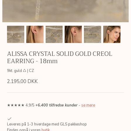
ALISSA CRYSTAL SOLID GOLD CREOL
EARRING - 18mm
9kt. guld ♺ | CZ
2.195,00 DKK
★★★★★ 4,9/5
+6.400 tilfredse kunder
-
se mere
AIN
SIMPLE LINK GOLDEN CHAIN
LETTER
 ♺
Sterlingsølv, 18kt. forgyldt ♺
Sterlingsølv
Leveres på 1-3 hverdage med GLS pakkeshop
200,00 DKK
175,00 
Fra
Findes også i vores
butik