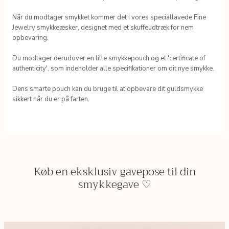
Når du modtager smykket kommer det i vores speciallavede Fine
Jewelry smykkeæsker, designet med et skuffeudtræk for nem
opbevaring.
Du modtager derudover en lille smykkepouch og et 'certificate of
authenticity', som indeholder alle specifikationer om dit nye smykke.
Dens smarte pouch kan du bruge til at opbevare dit guldsmykke
sikkert når du er på farten.
Køb en eksklusiv gavepose til din
smykkegave ♡