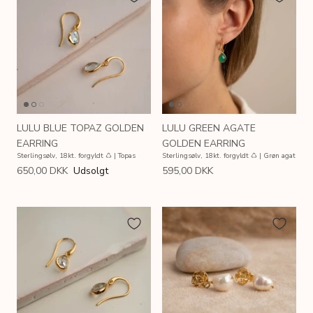
LULU BLUE TOPAZ GOLDEN
LULU GREEN AGATE
EARRING
GOLDEN EARRING
Sterlingsølv, 18kt. forgyldt ♺ | Topas
Sterlingsølv, 18kt. forgyldt ♺ | Grøn agat
650,00 DKK
Udsolgt
595,00 DKK