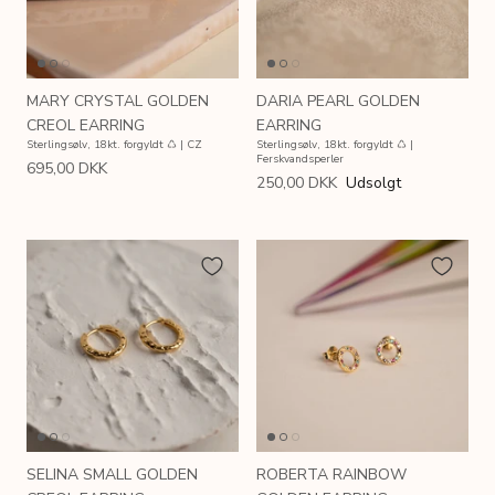
MARY CRYSTAL GOLDEN
DARIA PEARL GOLDEN
CREOL EARRING
EARRING
Sterlingsølv, 18kt. forgyldt ♺ | CZ
Sterlingsølv, 18kt. forgyldt ♺ |
Ferskvandsperler
695,00 DKK
250,00 DKK
Udsolgt
AIN
SIMPLE LINK GOLDEN CHAIN
LETTER
 ♺
Sterlingsølv, 18kt. forgyldt ♺
Sterlingsølv
SELINA SMALL GOLDEN
ROBERTA RAINBOW
200,00 DKK
175,00 
Fra