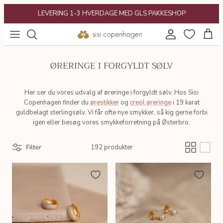
Gå
LEVERING 1-3 HVERDAGE MED GLS PAKKESHOP
til
indhold
POPULÆRT
Gaveguide
ØRERINGE I FORGYLDT SØLV
KATEGORIER
Gavekort
KOLLEKTIONER
Her ser du vores udvalg af øreringe i forgyldt sølv. Hos Sisi
Copenhagen finder du
ørestikker
og
creol øreringe
i 19 karat
guldbelagt sterlingsølv. Vi får ofte nye smykker, så kig gerne forbi
INSPIRATION
igen eller besøg vores smykkeforretning på Østerbro.
Filter
192 produkter