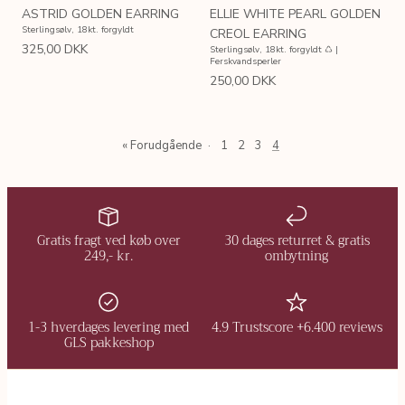
ASTRID GOLDEN EARRING
ELLIE WHITE PEARL GOLDEN
Sterlingsølv, 18kt. forgyldt
CREOL EARRING
325,00 DKK
Sterlingsølv, 18kt. forgyldt ♺ |
Ferskvandsperler
250,00 DKK
« Forudgående
·
1
2
3
4
Gratis fragt ved køb over
30 dages returret & gratis
249,- kr.
ombytning
1-3 hverdages levering med
4.9 Trustscore +6.400 reviews
GLS pakkeshop