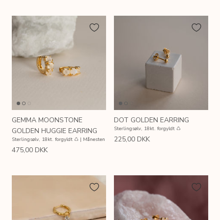
GEMMA MOONSTONE
DOT GOLDEN EARRING
Sterlingsølv, 18kt. forgyldt ♺
GOLDEN HUGGIE EARRING
225,00 DKK
Sterlingsølv, 18kt. forgyldt ♺ | Månesten
475,00 DKK