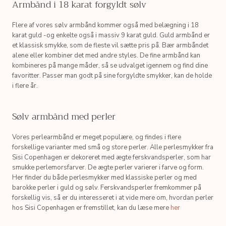
Armbånd i 18 karat forgyldt sølv
Flere af vores sølv armbånd kommer også med belægning i 18
karat guld -og enkelte også i massiv 9 karat guld. Guld armbånd er
et klassisk smykke, som de fleste vil sætte pris på. Bær armbåndet
alene eller kombiner det med andre styles. De fine armbånd kan
kombineres på mange måder, så se udvalget igennem og find dine
favoritter. Passer man godt på sine forgyldte smykker, kan de holde
i flere år.
Sølv armbånd med perler
Vores perlearmbånd er meget populære, og findes i flere
forskellige varianter med små og store perler. Alle perlesmykker fra
Sisi Copenhagen er dekoreret med ægte ferskvandsperler, som har
smukke perlemorsfarver. De ægte perler varierer i farve og form.
Her finder du både perlesmykker med klassiske perler og med
barokke perler i guld og sølv. Ferskvandsperler fremkommer på
forskellig vis, så er du interesseret i at vide mere om, hvordan perler
hos Sisi Copenhagen er fremstillet, kan du læse mere
her