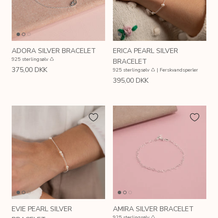
ADORA SILVER BRACELET
ERICA PEARL SILVER
925 sterlingsølv ♺
BRACELET
375,00 DKK
925 sterlingsølv ♺ | Ferskvandsperler
395,00 DKK
AIN
SIMPLE LINK GOLDEN CHAIN
ERICA P
 ♺
Sterlingsølv, 18kt. forgyldt ♺
Sterlingsølv
EVIE PEARL SILVER
AMIRA SILVER BRACELET
200,00 DKK
495,00 
Fra
925 sterlingsølv ♺