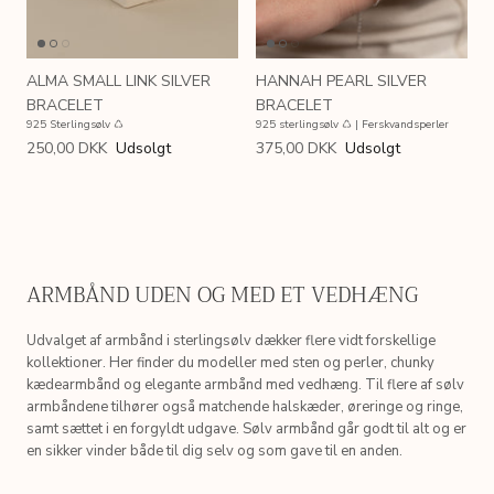
ALMA SMALL LINK SILVER
HANNAH PEARL SILVER
BRACELET
BRACELET
925 Sterlingsølv ♺
925 sterlingsølv ♺ | Ferskvandsperler
250,00 DKK
Udsolgt
375,00 DKK
Udsolgt
ARMBÅND UDEN OG MED ET VEDHÆNG
Udvalget af armbånd i sterlingsølv dækker flere vidt forskellige
kollektioner. Her finder du modeller med sten og perler, chunky
kædearmbånd og elegante armbånd med vedhæng. Til flere af sølv
armbåndene tilhører også matchende halskæder, øreringe og ringe,
samt sættet i en forgyldt udgave. Sølv armbånd går godt til alt og er
en sikker vinder både til dig selv og som gave til en anden.