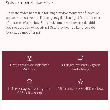
Sølv armbånd størrelser
De fleste styles har et lille forlængerstykke monteret, således de
passer flere størrelser. Forlængerstykket kan også forkortes eller
afmonteres efter behov. Er du i tvivl om størrelsen kan du altid
besøge vores smykkebutik på Østerbro, hvor du kan prøve de
forskellige modeller på.
Gratis fragt ved køb over
30 dages returret & gratis
249,- kr.
ombytning
1-3 hverdages levering med
4.9 Trustscore +6.400 reviews
GLS pakkeshop