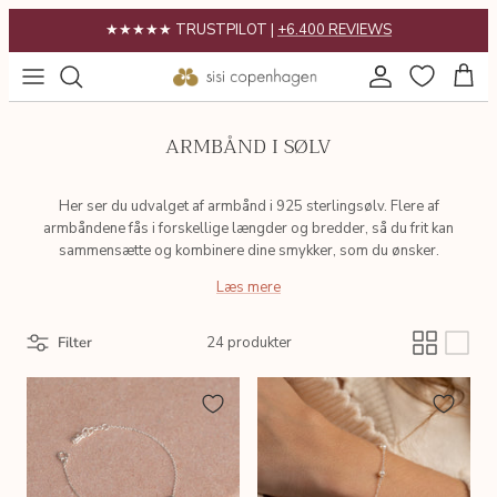
Gå
★★★★★ TRUSTPILOT |
+6.400 REVIEWS
til
indhold
POPULÆRT
Gaveguide
ARMBÅND I SØLV
KATEGORIER
Gavekort
KOLLEKTIONER
Her ser du udvalget af armbånd i 925 sterlingsølv. Flere af
armbåndene fås i forskellige længder og bredder, så du frit kan
sammensætte og kombinere dine smykker, som du ønsker.
INSPIRATION
Læs mere
Filter
24 produkter