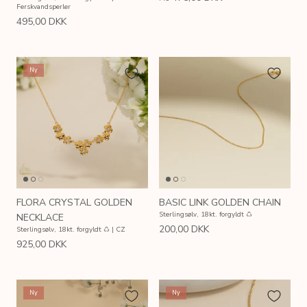
Ferskvandsperler
495,00 DKK
Ny
FLORA CRYSTAL GOLDEN
BASIC LINK GOLDEN CHAIN
Sterlingsølv, 18kt. forgyldt ♺
NECKLACE
200,00 DKK
Sterlingsølv, 18kt. forgyldt ♺ | CZ
925,00 DKK
AIN
SIMPLE LINK GOLDEN CHAIN
LETTER
 ♺
Sterlingsølv, 18kt. forgyldt ♺
Sterlingsølv
Ny
Ny
200,00 DKK
175,00 
Fra