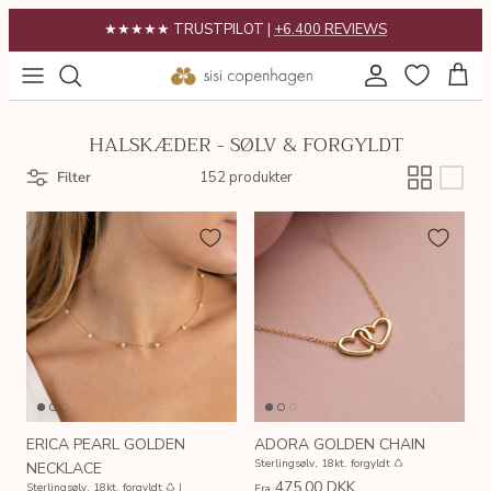
Gå
★★★★★ TRUSTPILOT |
+6.400 REVIEWS
til
indhold
POPULÆRT
Gaveguide
HALSKÆDER - SØLV & FORGYLDT
KATEGORIER
Gavekort
Filter
152 produkter
KOLLEKTIONER
INSPIRATION
ERICA PEARL GOLDEN
ADORA GOLDEN CHAIN
Sterlingsølv, 18kt. forgyldt ♺
NECKLACE
475,00 DKK
Sterlingsølv, 18kt. forgyldt ♺ |
Fra