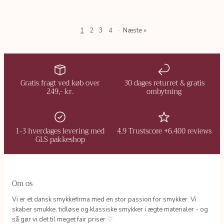
1
2
3
4
·
Næste »
Gratis fragt ved køb over
30 dages returret & gratis
249,- kr.
ombytning
1-3 hverdages levering med
4.9 Trustscore +6.400 reviews
GLS pakkeshop
Om os
Vi er et dansk smykkefirma med en stor passion for smykker. Vi
skaber smukke, tidløse og klassiske smykker i ægte materialer - og
så gør vi det til meget fair priser ♡